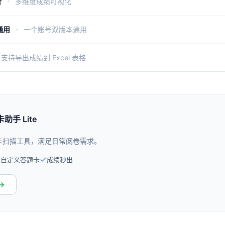
析
多维度成绩可视化
 通用
一个账号双版本通用
支持导出成绩到 Excel 表格
助手 Lite
卡扫描工具，满足日常阅卷需求。
自定义答题卡
成绩秒出