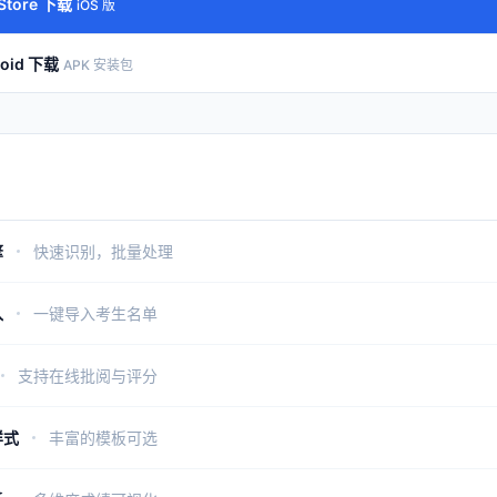
Store 下载
iOS 版
roid 下载
APK 安装包
擎
快速识别，批量处理
入
一键导入考生名单
支持在线批阅与评分
样式
丰富的模板可选